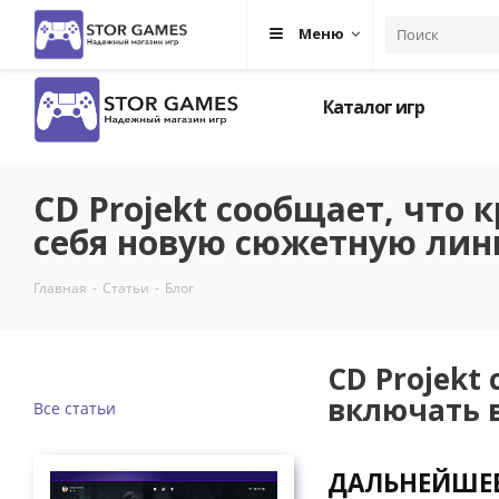
+7 (964) 618-93 -29
Москва
Меню
Каталог игр
CD Projekt сообщает, что 
себя новую сюжетную ли
Главная
-
Статьи
-
Блог
CD Projekt
включать 
Все статьи
ДАЛЬНЕЙШЕЕ