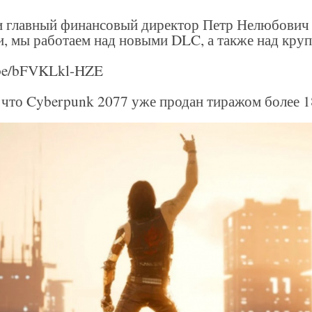
 главный финансовый директор Петр Нелюбович ск
и, мы работаем над новыми DLC, а также над кр
u.be/bFVKLkl-HZE
, что Cyberpunk 2077 уже продан тиражом более 1