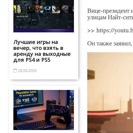
Вице-президент и
улицам Найт-сит
>>
https://yout
Лучшие игры на
Он также заявил
вечер, что взять в
аренду на выходные
для PS4 и PS5
28.04.2026