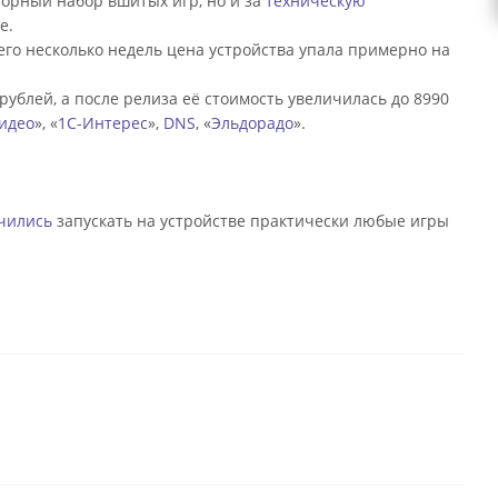
спорный набор вшитых игр, но и за
техническую
е.
сего несколько недель цена устройства упала примерно на
ублей, а после релиза её стоимость увеличилась до 8990
идео
», «
1С-Интерес
»,
DNS
, «
Эльдорадо
».
чились
запускать на устройстве практически любые игры