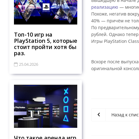
Вышедшую в начале де
реализацию
— многие
Похоже, негатив вокр
40% — причём не толь
По предварительному 
Топ-10 игр на
рублей. Однако тепер
PlayStation 5, которые
Игры PlayStation Class
стоит пройти хотя бы
раз.
Вскоре после выпуска
25.04.2026
оригинальной консол
Назад к спис
Что такое аренда игр