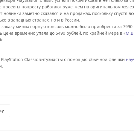
кабря PlayStation Classic успели покритиковать не только за 
 проекты попросту работают хуже, чем на оригинальном желез
уг новинки заметно сказался и на продажах, поскольку спустя в
ко в западных странах, но и в России.
заказу миниатюрную консоль можно было приобрести за 7990 р
ь цена временно упала до 5490 рублей, по крайней мере в «
М.В
ic
 PlayStation Classic энтузиасты с помощью обычной флешки
нау
и.
ку