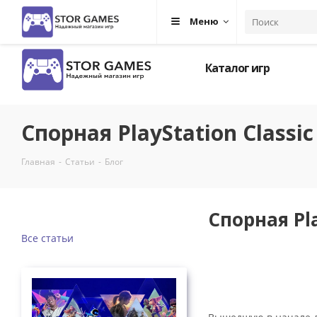
+7 (964) 618-93 -29
Москва
Меню
Каталог игр
Спорная PlayStation Classi
Главная
-
Статьи
-
Блог
Спорная Pla
Все статьи