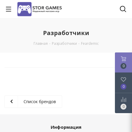
Разработчики
Главная
-
Разработчики
-
Feardemic
0
0
Список брендов
0
Информация