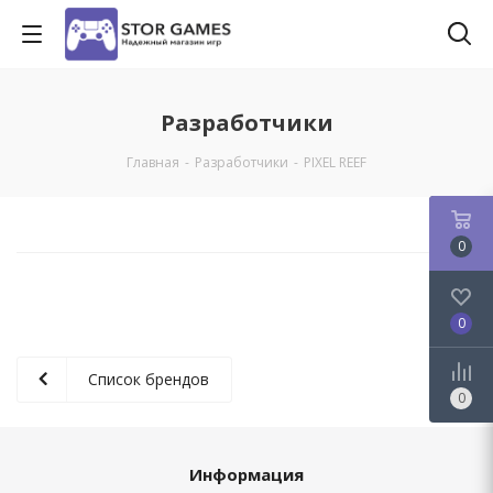
Разработчики
Главная
-
Разработчики
-
PIXEL REEF
0
0
Список брендов
0
Информация