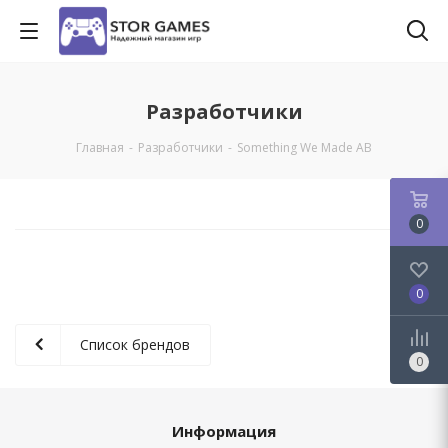
Разработчики
Главная
-
Разработчики
-
Something We Made AB
0
0
Список брендов
0
Информация