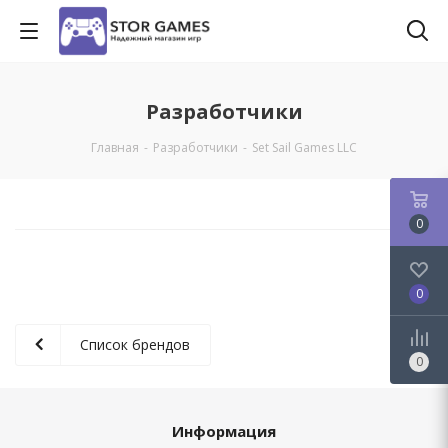
Разработчики
Главная
-
Разработчики
-
Set Sail Games LLC
0
0
Список брендов
0
Информация