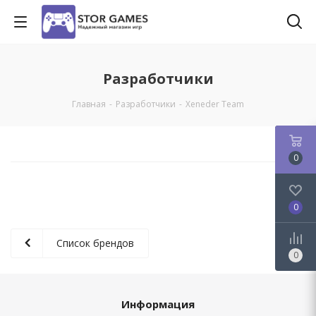
Разработчики
Главная
-
Разработчики
-
Xeneder Team
0
0
Список брендов
0
Информация