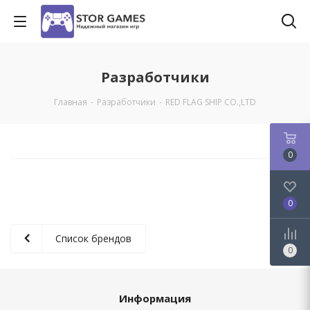
Разработчики
Главная
-
Разработчики
-
RED FLAG SHIP CO.,LTD
0
0
Список брендов
0
Информация