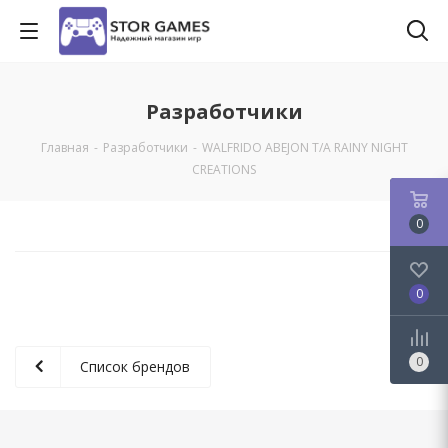
Разработчики
Главная
-
Разработчики
-
WALFRIDO ABEJON T/A RAINY NIGHT
CREATIONS
0
0
0
Список брендов