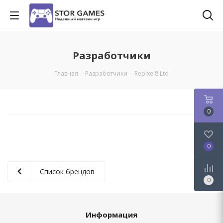
Разработчики
Главная
-
Разработчики
-
Repixel8 Ltd
0
0
Список брендов
0
Информация