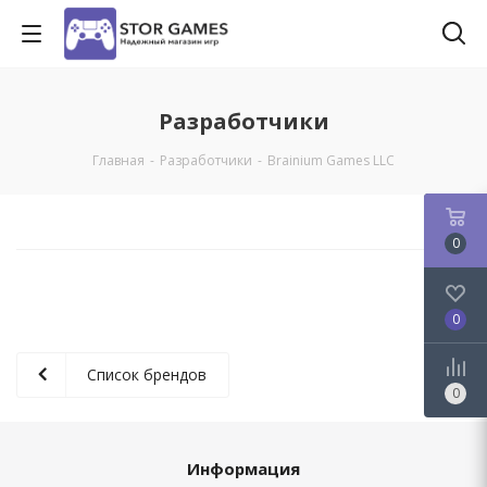
Разработчики
Главная
-
Разработчики
-
Brainium Games LLC
0
0
Список брендов
0
Информация