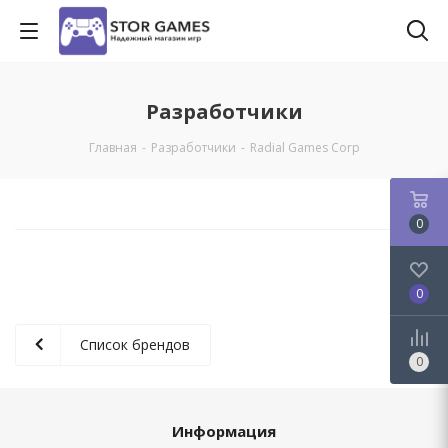
Разработчики
Главная
-
Разработчики
-
Radial Games Corp
0
0
Список брендов
0
Информация