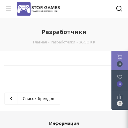
Разработчики
Главная
-
Разработчики
-
3GOO K.K
0
0
Список брендов
0
Информация