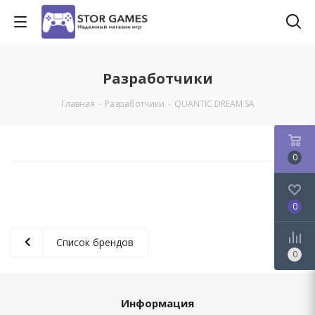
Разработчики
Главная
-
Разработчики
-
QUANTIC DREAM SA
0
0
Список брендов
0
Информация