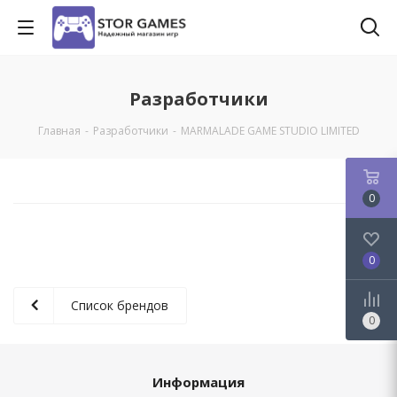
Разработчики
Главная
-
Разработчики
-
MARMALADE GAME STUDIO LIMITED
0
0
Список брендов
0
Информация