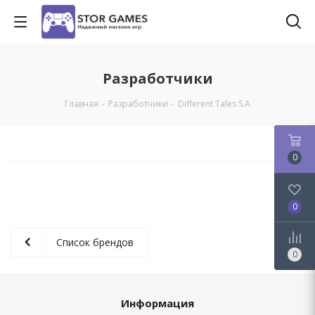
Разработчики
Главная
-
Разработчики
-
Different Tales S.A
0
0
Список брендов
0
Информация