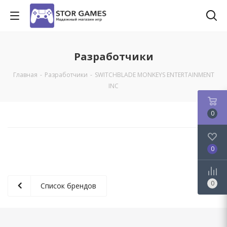
Разработчики
Главная
-
Разработчики
-
SWITCHBLADE MONKEYS ENTERTAINMENT
INC
0
0
0
Список брендов