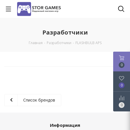
Разработчики
Главная
-
Разработчики
-
FLASHBULB APS
0
0
Список брендов
0
Информация