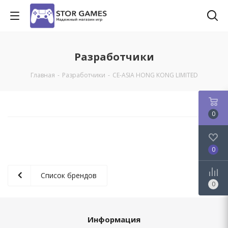
Разработчики
Главная
-
Разработчики
-
CE-ASIA HONG KONG LIMITED
0
0
Список брендов
0
Информация