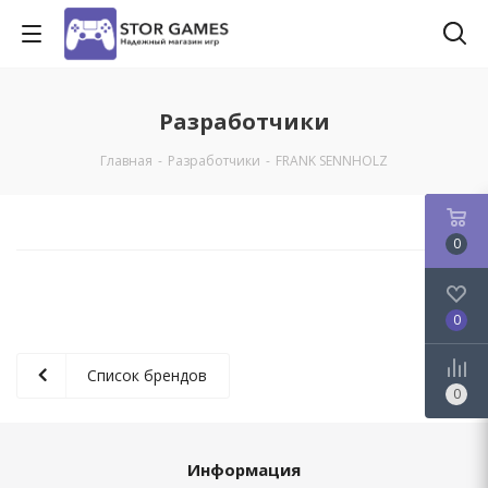
Разработчики
Главная
-
Разработчики
-
FRANK SENNHOLZ
0
0
Список брендов
0
Информация