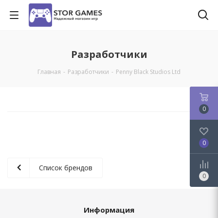
Разработчики
Главная
-
Разработчики
-
Penny Black Studios Ltd
0
0
Список брендов
0
Информация