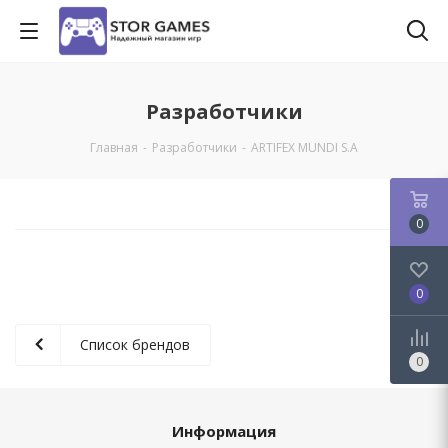
Разработчики
Главная
-
Разработчики
-
ARTIFEX MUNDI S.A
0
0
Список брендов
0
Информация