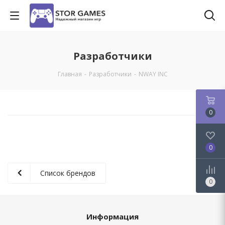
Разработчики
Главная
-
Разработчики
-
NWAY INC
0
0
Список брендов
0
Информация