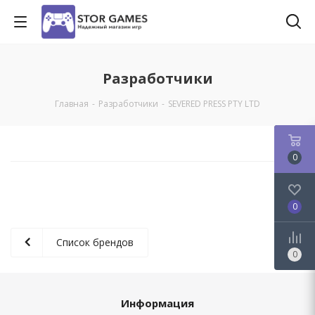
Разработчики
Главная
-
Разработчики
-
SEVERED PRESS PTY LTD
0
0
Список брендов
0
Информация