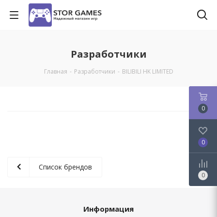
Разработчики
Главная
-
Разработчики
-
BILIBILI HK LIMITED
0
0
Список брендов
0
Информация