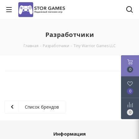
Разработчики
Главная
-
Разработчики
-
Tiny Warrior Games LLC
0
0
Список брендов
0
Информация