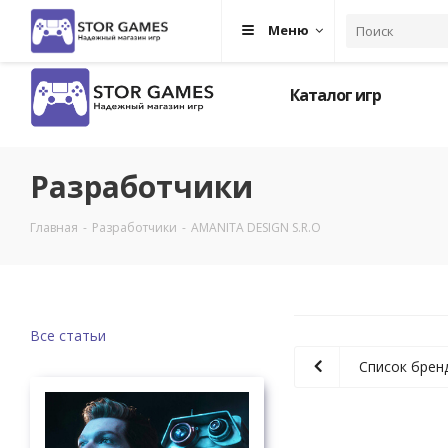
Меню
Каталог игр
Разработчики
Главная
-
Разработчики
-
AMANITA DESIGN S.R.O
Все статьи
Список брен