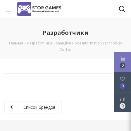
Разработчики
Главная
-
Разработчики
-
Shanghai Hode Information Technology
Co.,Ltd
0
0
0
Список брендов