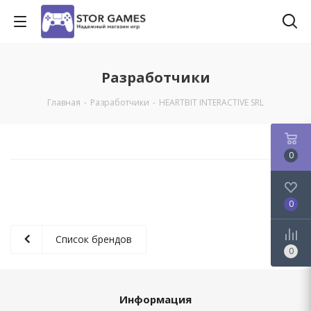
Разработчики
Главная
-
Разработчики
-
HEARTBIT INTERACTIVE SRL
0
0
Список брендов
0
Информация