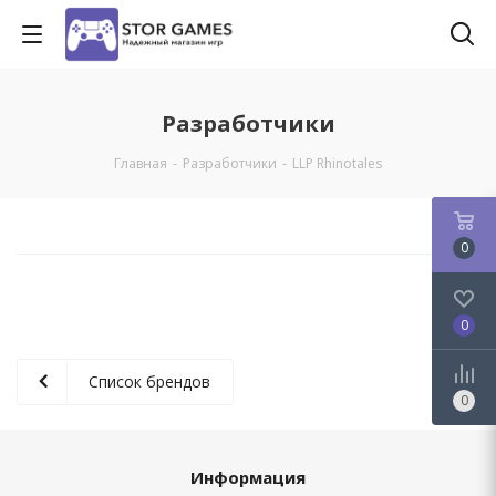
Разработчики
Главная
-
Разработчики
-
LLP Rhinotales
0
0
Список брендов
0
Информация