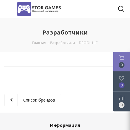
Разработчики
Главная
-
Разработчики
-
DROOL LLC
0
0
Список брендов
0
Информация