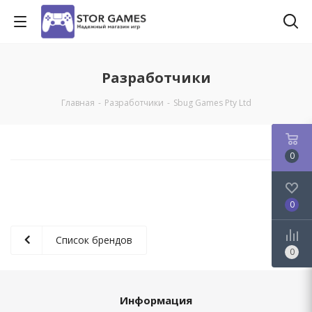
Разработчики
Главная
-
Разработчики
-
Sbug Games Pty Ltd
0
0
Список брендов
0
Информация