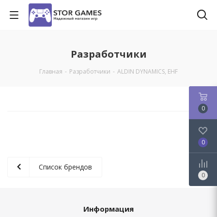
Разработчики
Главная
-
Разработчики
-
ALDIN DYNAMICS, EHF
0
0
Список брендов
0
Информация