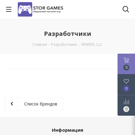
Разработчики
Главная
-
Разработчики
-
VRWERX, LLC
0
0
Список брендов
0
Информация