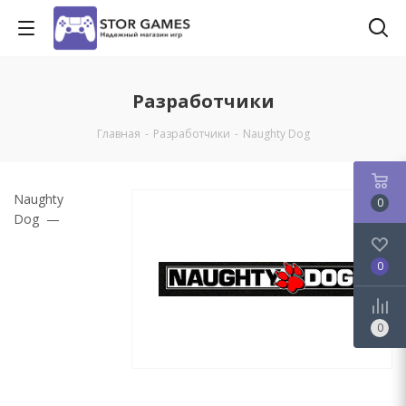
Разработчики
Главная
-
Разработчики
-
Naughty Dog
Naughty
0
Dog —
0
0