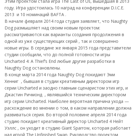
Этим проектом стала игра The Last of Us, вышедшая в 2013
году. Игра удостоилась 10 наград на конференции D.I.C.E.
2013 и 10 номинаций BAFTA .
В начале февраля 2014 года студия заявляет, что Naughty
Dog размышляет над своим новым проектом:
рассматриваются как варианты создания продолжения в
одной из уже существующих серий , так и совершенно
новые игры. В середине же января 2015 года представители
студии сообщили, что до полной готовности игры
Uncharted 4: A Thief’s End любые другие разработки в
Naughty Dog остановлены.
В конце марта 2014 года Naughty Dog покидают Эми
Хенниг , бывшая в студии креативным директором игр
серии Uncharted и заодно главным сценаристом этих игр, и
Джастин Ричмонд , являвшийся техническим директором
игр серии Uncharted. Наиболее вероятная причина ухода —
расхождение во мнении о том, в каком направлении должна
развиваться серия. Во второй половине апреля 2014 года
студию покидает креативный директор Uncharted 4 Нейт
Уэллс , он уходит в студию Giant Sparrow, которая работает
над игрой The Unfinished Swan. Руководство проектом