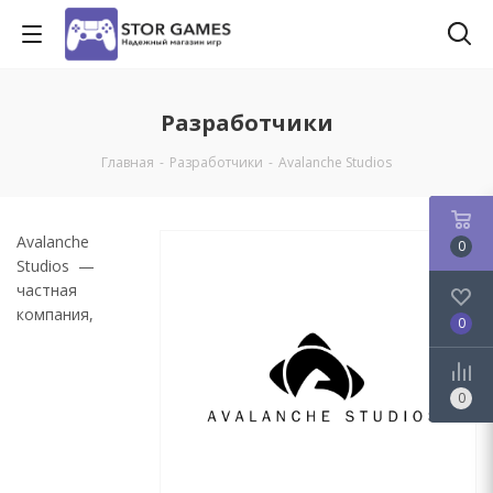
Разработчики
Главная
-
Разработчики
-
Avalanche Studios
Avalanche
0
Studios —
частная
компания,
0
0