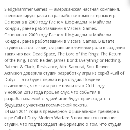
Sledgehammer Games — американская частная компания,
специализирующаяся на разработке компьютерных игр.
Основана в 2009 году Гленом Шофилдом и Майклом
Кондри , ранее работавшими в Visceral Games.
Основана в 2009 году Гленом Шофилдом и Майклом
Кондри , ранее работавшими в Visceral Games. В штате
студии состоят люди, сыгравшие ключевые роли в создании
таких игр как: Dead Space, The Lord of the Rings: The Return
of the King, Tomb Raider, James Bond: Everything or Nothing,
Ratchet & Clank, Resistance, Afro Samurai, Soul Reaver.
Activision доверила студии разработку игры из серий «Call of
Duty» — это будет первая игра студии. Позднее
выяснилось, что эта игра не появится в 2011 году.
9 ноября 2010 года прошел слух, что события в
разрабатываемой студией игре будут происходить в
будущем с участием космической пехоты.
24 мая 2011 года в премьерном официальном трейлере к
игре Call of Duty: Modern Warfare 3 появляется название
студии, что подтверждает информацию о том, что студия