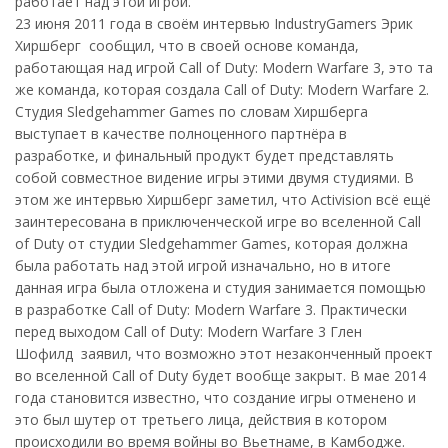
работает над этой игрой.
23 июня 2011 года в своём интервью IndustryGamers Эрик
Хиршберг сообщил, что в своей основе команда,
работающая над игрой Call of Duty: Modern Warfare 3, это та
же команда, которая создала Call of Duty: Modern Warfare 2.
Студия Sledgehammer Games по словам Хиршберга
выступает в качестве полноценного партнёра в
разработке, и финальный продукт будет представлять
собой совместное видение игры этими двумя студиями. В
этом же интервью Хиршберг заметил, что Activision всё ещё
заинтересована в приключенческой игре во вселенной Call
of Duty от студии Sledgehammer Games, которая должна
была работать над этой игрой изначально, но в итоге
данная игра была отложена и студия занимается помощью
в разработке Call of Duty: Modern Warfare 3. Практически
перед выходом Call of Duty: Modern Warfare 3 Глен
Шофилд заявил, что возможно этот незаконченный проект
во вселенной Call of Duty будет вообще закрыт. В мае 2014
года становится известно, что создание игры отменено и
это был шутер от третьего лица, действия в котором
происходили во время войны во Вьетнаме, в Камбодже.