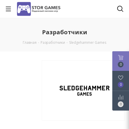
Разработчики
Главная
-
Разработчики
-
Sledgehammer Games
0
0
0