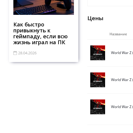
Цены
Как быстро
привыкнуть к
Название
геймпаду, если всю
жизнь играл на ПК
28.04.2026
World War Z 
World War Z 
World War Z 