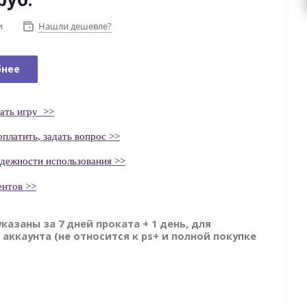
и
Нашли дешевле?
бнее
ать
игру
>>
оплатить
, задать вопрос >>
адежности использования >>
ентов >>
указаны за 7 дней проката + 1 день, для
 аккаунта (не относится к ps+ и полной покупке