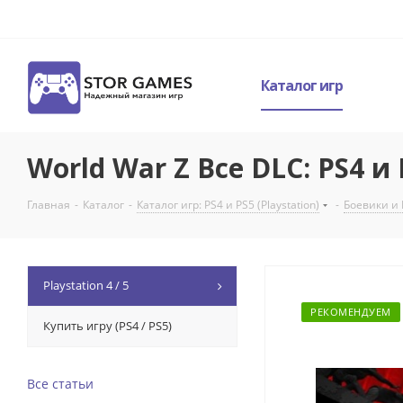
Каталог игр
World War Z Все DLC: PS4 и
Главная
-
Каталог
-
Каталог игр: PS4 и PS5 (Playstation)
-
Боевики и 
Playstation 4 / 5
РЕКОМЕНДУЕМ
Купить игру (PS4 / PS5)
Все статьи