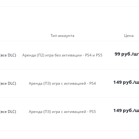
Тип аккаунта
Цена
99
руб.
/ш
(все DLC)
Аренда (П2) игра без активации - PS4 и PS5
149
руб.
/
(все DLC)
Аренда (П3) игра c активацией - PS4
149
руб.
/
(все DLC)
Аренда (П3) игра c активацией - PS5