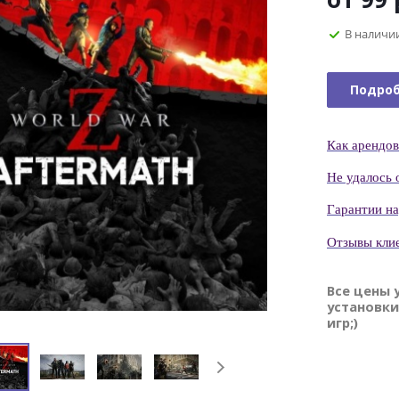
В наличи
Подро
Как
арендов
Н
е удалось 
Гаранти
и н
Отзывы кли
Все цены 
установки
игр;)