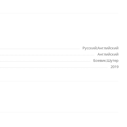
Русский;Английский
Английский
Боевик;Шутер
2019