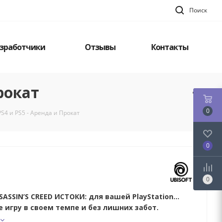
Поиск
зработчики
Отзывы
Контакты
Прокат
0
 PS4 и PS5 - Аренда и Прокат
0
0
ASSIN’S CREED ИСТОКИ: для вашей PlayStation...
 игру в своем темпе и без лишних забот.