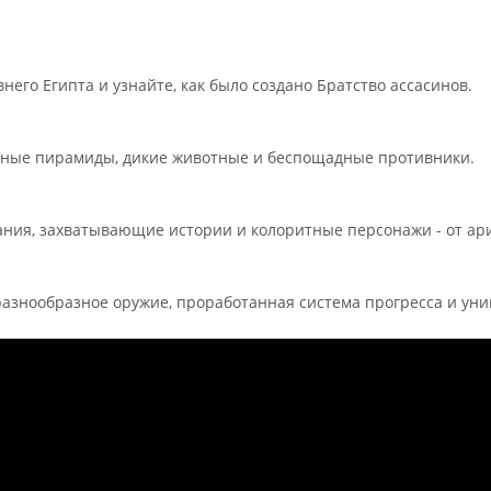
него Египта и узнайте, как было создано Братство ассасинов.
нные пирамиды, дикие животные и беспощадные противники.
ния, захватывающие истории и колоритные персонажи - от ари
разнообразное оружие, проработанная система прогресса и уни