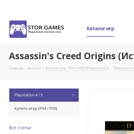
Каталог игр
Assassin's Creed Origins (И
Главная
-
Каталог
-
Каталог игр: PS4 и PS5 (Playstation)
-
Боевики и 
Playstation 4 / 5
Купить игру (PS4 / PS5)
Все статьи