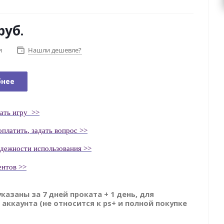
руб.
и
Нашли дешевле?
бнее
ать
игру
>>
оплатить
, задать вопрос >>
адежности использования >>
ентов >>
указаны за 7 дней проката + 1 день, для
 аккаунта (не относится к ps+ и полной покупке