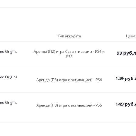
Тип аккаунта
Цена
ed Origins
Аренда (П2) игра без активации - PS4 и
99
руб.
PS5
ed Origins
149
руб.
Аренда (П3) игра c активацией - PS4
ed Origins
149
руб.
Аренда (П3) игра c активацией - PS5