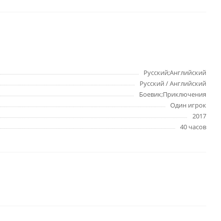
Русский;Английский
Русский / Английский
Боевик;Приключения
Один игрок
2017
40 часов