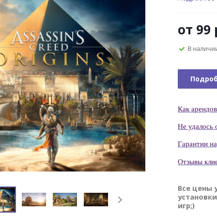
от
99 
В наличи
Подро
Как
арендов
Н
е удалось 
Гаранти
и н
Отзывы кли
Все цены 
установки
игр;)