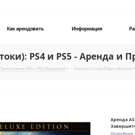
Как арендовать
Информация
Ра
стоки): PS4 и PS5 - Аренда и 
Приключения: PS4 и PS5 (Playstation)
-
Assassin's Creed Origins (Истоки):
Аренда ASS
Завершите
Подробнее