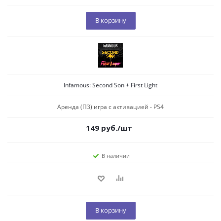
В корзину
Infamous: Second Son + First Light
Аренда (П3) игра c активацией - PS4
149
руб.
/шт
В наличии
В корзину