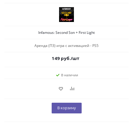
Infamous: Second Son + First Light
Аренда (П3) игра c активацией - PS5
149
руб.
/шт
В наличии
В корзину