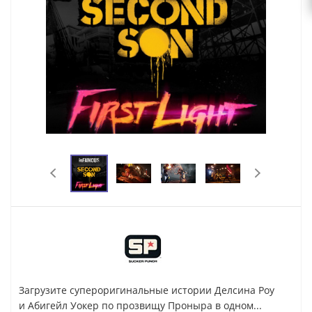
Загрузите супероригинальные истории Делсина Роу
и Абигейл Уокер по прозвищу Проныра в одном...