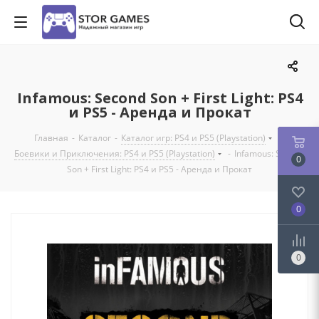
Infamous: Second Son + First Light: PS4
и PS5 - Аренда и Прокат
Главная
-
Каталог
-
Каталог игр: PS4 и PS5 (Playstation)
-
Боевики и Приключения: PS4 и PS5 (Playstation)
-
Infamous: Second
0
Son + First Light: PS4 и PS5 - Аренда и Прокат
0
0