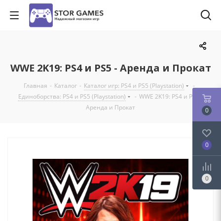
WWE 2K19: PS4 и PS5 - Аренда и Прокат
Главная
-
Каталог
-
Каталог игр: PS4 и PS5 (Playstation)
-
Единоборства: PS4 и PS5 (Playstation)
-
WWE 2K19: PS4 и PS5 -
Аренда и Прокат
0
0
0