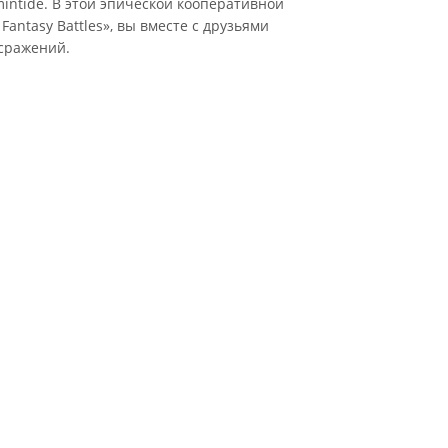
intide. В этой эпической кооперативной
antasy Battles», вы вместе с друзьями
 сражений.