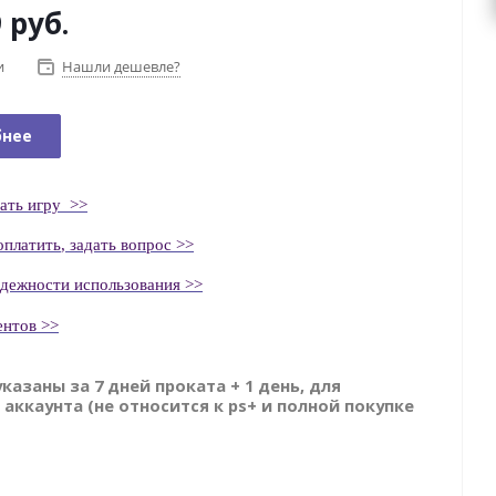
 руб.
и
Нашли дешевле?
бнее
ать
игру
>>
оплатить
, задать вопрос >>
адежности использования >>
ентов >>
указаны за 7 дней проката + 1 день, для
 аккаунта (не относится к ps+ и полной покупке