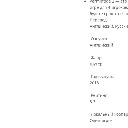
Vermintide 2 — эт
игре для 4 игроков
будете сражаться п
Перевод
Английский, Русск
Озвучка
Английский
Жанр
Шутер
Год выпуска
2018
Рейтинг
3.3
Локальный коопер
Один игрок