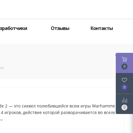
Поиск
зработчики
Отзывы
Контакты
0
кат
0
de 2 — это сиквел полюбившейся всем игры Warhammer: End tim
0
 4 игроков, действие которой разворачивается во вселенной «W
ражаться...