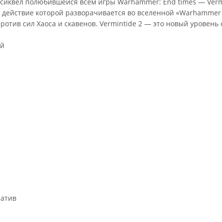
о сиквел полюбившейся всем игры Warhammer: End times — Verm
, действие которой разворачивается во вселенной «Warhammer F
ротив сил Хаоса и скавенов. Vermintide 2 — это новый уровень
ий
атив