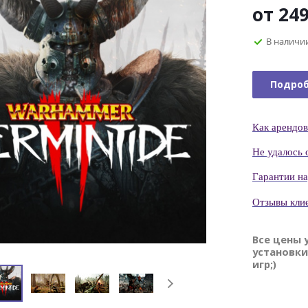
от
249
В наличи
Подро
Как
арендов
Н
е удалось 
Гаранти
и н
Отзывы кли
Все цены 
установки
игр;)