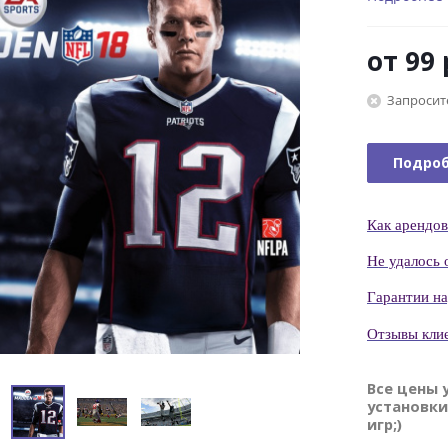
от
99 
Запросит
Подро
Как
арендов
Н
е удалось 
Гаранти
и н
Отзывы кли
Все цены 
установки
игр;)