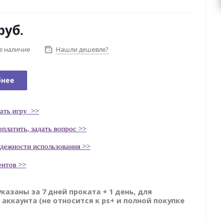
руб.
е наличие
Нашли дешевле?
бнее
ать
игру
>>
оплатить
, задать вопрос >>
адежности использования >>
ентов >>
указаны за 7 дней проката + 1 день, для
 аккаунта (не относится к ps+ и полной покупке