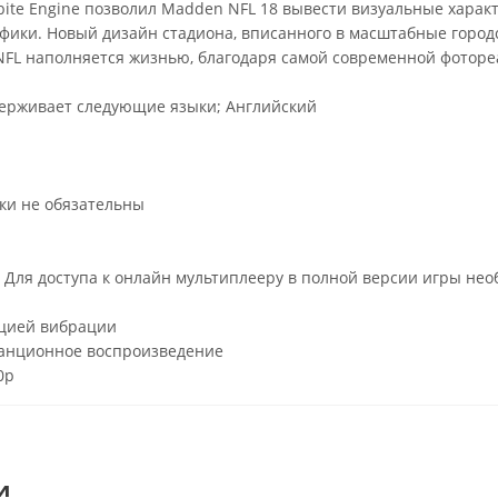
bite Engine позволил Madden NFL 18 вывести визуальные хара
фики. Новый дизайн стадиона, вписанного в масштабные город
 NFL наполняется жизнью, благодаря самой современной фоторе
ерживает следующие языки; Английский
ки не обязательны
л. Для доступа к онлайн мультиплееру в полной версии игры нео
цией вибрации
анционное воспроизведение
0p
и