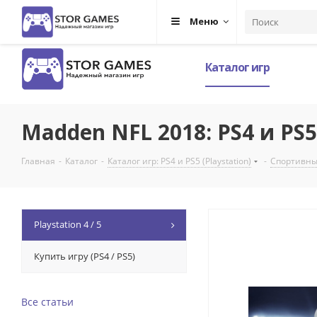
Меню
Каталог игр
Madden NFL 2018: PS4 и PS5
Главная
-
Каталог
-
Каталог игр: PS4 и PS5 (Playstation)
-
Спортивные:
Playstation 4 / 5
Купить игру (PS4 / PS5)
Все статьи