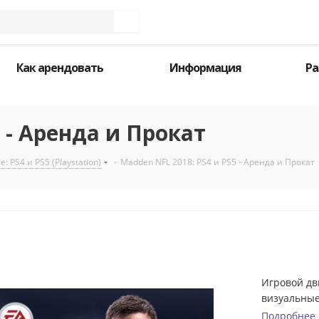
Как арендовать
Информация
Ра
 - Аренда и Прокат
 PS4 и PS5 (Playstation)
-
Madden NFL 2018: PS4 и PS5 - Аренда и Прокат
Игровой дв
визуальные
Подробнее