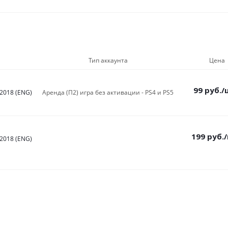
Тип аккаунта
Цена
99
руб.
/
2018 (ENG)
Аренда (П2) игра без активации - PS4 и PS5
199
руб.
2018 (ENG)