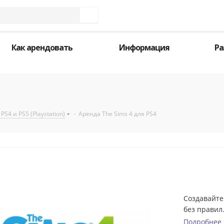
Как арендовать
Информация
Ра
PS4 и PS5 (Playstation)
-
Аренда The Sims 4 для PS4
Создавайте
без правил
жизнью!
Подробнее