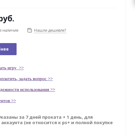
руб.
е наличие
Нашли дешевле?
бнее
ать
игру
>>
оплатить
, задать вопрос >>
адежности использования >>
ентов >>
указаны за 7 дней проката + 1 день, для
 аккаунта (не относится к ps+ и полной покупке