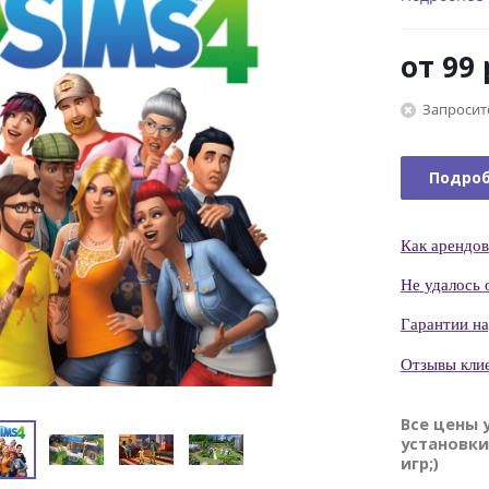
от
99 
Запросит
Подро
Как
арендов
Н
е удалось 
Гаранти
и н
Отзывы кли
Все цены 
установки
игр;)