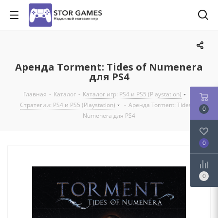
Аренда Torment: Tides of Numenera
для PS4
Главная
-
Каталог
-
Каталог игр: PS4 и PS5 (Playstation)
-
Стратегии: PS4 и PS5 (Playstation)
-
Аренда Torment: Tides of
0
Numenera для PS4
0
0