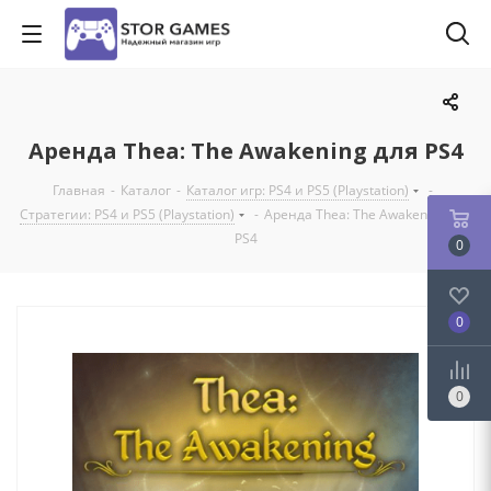
Аренда Thea: The Awakening для PS4
Главная
-
Каталог
-
Каталог игр: PS4 и PS5 (Playstation)
-
Стратегии: PS4 и PS5 (Playstation)
-
Аренда Thea: The Awakening для
PS4
0
0
0