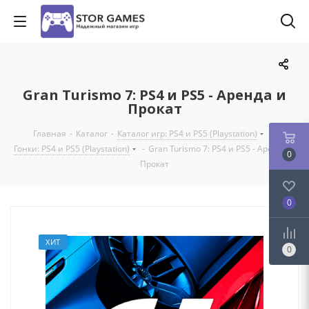
Gran Turismo 7: PS4 и PS5 - Аренда и
Прокат
Главная
-
Каталог
-
Каталог игр: PS4 и PS5 (Playstation)
-
Гонки: PS4 и PS5 (Playstation)
-
Gran Turismo 7: PS4 и PS5 - Аренда и
0
Прокат
0
ХИТ
0